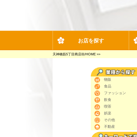
お店を探す
天神橋筋5丁目商店街/HOME
>>
物販
食品
ファッション
飲食
喫茶
娯楽
その他
不動産