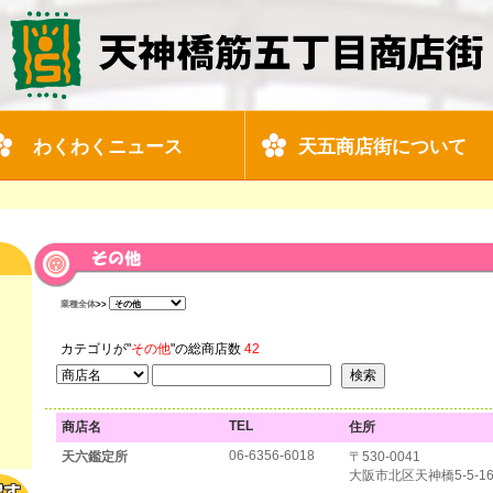
わくわくニュース
天五商店街について
業種全体
>>
カテゴリが"
その他
"の総商店数
42
TEL
商店名
住所
06-6356-6018
天六鑑定所
〒530-0041
大阪市北区天神橋5-5-1