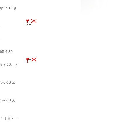
-7-10 さ
3
3
-6-30
-7-10、さ
5-13 エ
7-18 天
橋５丁目７－